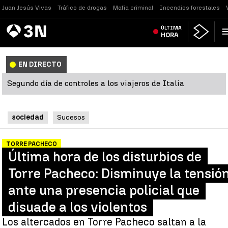
Juan Jesús Vivas
Tráfico de drogas
Mafia criminal
Incendios forestales
Antena
ÚLTIMA
Noticias
3
HORA
EN DIRECTO
Segundo día de controles a los viajeros de Italia
sociedad
Sucesos
TORRE PACHECO
Última hora de los disturbios de
Torre Pacheco: Disminuye la tensió
ante una presencia policial que
disuade a los violentos
Los altercados en Torre Pacheco saltan a la