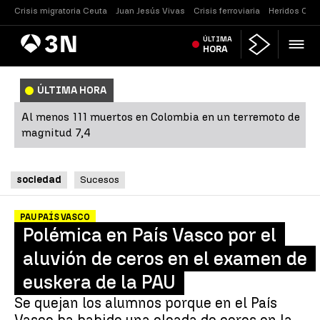
Crisis migratoria Ceuta
Juan Jesús Vivas
Crisis ferroviaria
Heridos Caste
Antena
ÚLTIMA
Noticias
3
HORA
ÚLTIMA HORA
Al menos 111 muertos en Colombia en un terremoto de
magnitud 7,4
sociedad
Sucesos
PAU PAÍS VASCO
Polémica en País Vasco por el
aluvión de ceros en el examen de
euskera de la PAU
Se quejan los alumnos porque en el País