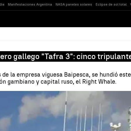
dia
Manifestaciones Argentina
NASA paneles solares
Eclipse de sol total
ro gallego "Tafra 3": cinco tripulan
és de la empresa viguesa Baipesca, se hundió este
ón gambiano y capital ruso, el Right Whale.