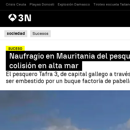
Crisis Ceuta
Playas Donosti
Explosión Damasco
Tiroteo escuela Tailan
Antena
Noticias
3
sociedad
Sucesos
SUCESO
Naufragio en Mauritania del pesque
colisión en alta mar
El pesquero Tafra 3, de capital gallego a trav
ser embestido por un buque factoría de pabell