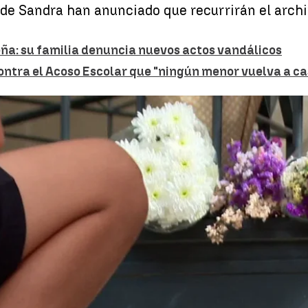
s de Sandra han anunciado que recurrirán el archi
eña: su familia denuncia nuevos actos vandálicos
ontra el Acoso Escolar que "ningún menor vuelva a c