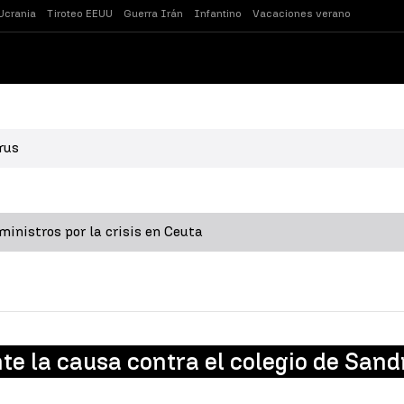
Ucrania
Tiroteo EEUU
Guerra Irán
Infantino
Vacaciones verano
rus
inistros por la crisis en Ceuta
te la causa contra el colegio de Sand