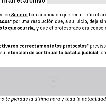
rirán el archivo
es de
Sandra
han anunciado que recurrirán el ar
zados"
por una resolución que, a su juicio, deja 
 lo que ocurría,
y que el profesorado era consci
ctivaron correctamente los protocolos"
previst
 su
intención de continuar la batalla judicial
, c
Ad
no te pierdas la última hora y toda la actualida