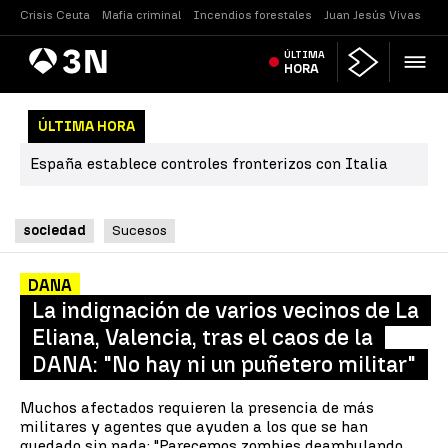
Crisis Ceuta
Mafia criminal
Incendios forestales
Juan Jesús Vivas
Vi
Antena
ÚLTIMA
Noticias
3
HORA
ÚLTIMA HORA
España establece controles fronterizos con Italia
sociedad
Sucesos
DANA
La indignación de varios vecinos de La
Eliana, Valencia, tras el caos de la
DANA: "No hay ni un puñetero militar"
Muchos afectados requieren la presencia de más
militares y agentes que ayuden a los que se han
quedado sin nada: "Parecemos zombies deambulando