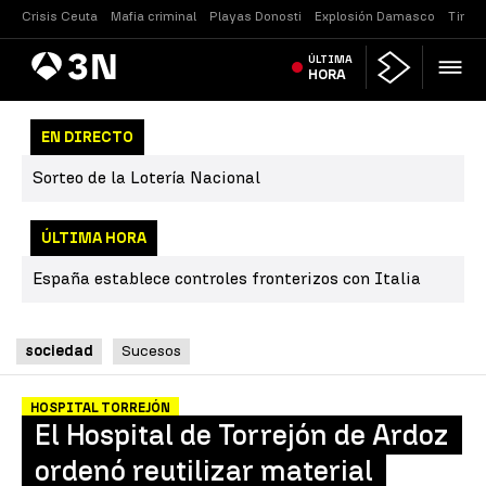
Crisis Ceuta
Mafia criminal
Playas Donosti
Explosión Damasco
Tirote
Antena
ÚLTIMA
Noticias
3
HORA
EN DIRECTO
Sorteo de la Lotería Nacional
ÚLTIMA HORA
España establece controles fronterizos con Italia
sociedad
Sucesos
HOSPITAL TORREJÓN
El Hospital de Torrejón de Ardoz
ordenó reutilizar material