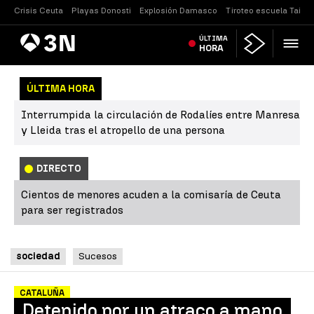
Crisis Ceuta
Playas Donosti
Explosión Damasco
Tiroteo escuela Tailan
Antena
ÚLTIMA
Noticias
3
HORA
ÚLTIMA HORA
Interrumpida la circulación de Rodalíes entre Manresa
y Lleida tras el atropello de una persona
DIRECTO
Cientos de menores acuden a la comisaría de Ceuta
para ser registrados
sociedad
Sucesos
CATALUÑA
Detenido por un atraco a mano