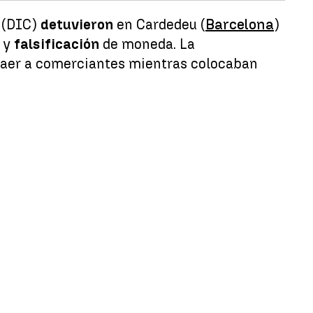
l (DIC)
detuvieron
en Cardedeu (
Barcelona
)
a
y
falsificación
de moneda. La
raer a comerciantes mientras colocaban