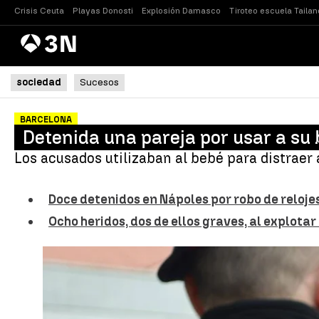
Crisis Ceuta
Playas Donosti
Explosión Damasco
Tiroteo escuela Tailan
Antena
Noticias
3
sociedad
Sucesos
BARCELONA
Detenida una pareja por usar a su
Los acusados utilizaban al bebé para distraer
Doce detenidos en Nápoles por robo de relojes
Ocho heridos, dos de ellos graves, al explot