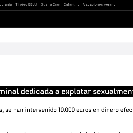
Ucrania
Tiroteo EEUU
Guerra Irán
Infantino
Vacaciones verano
minal dedicada a explotar sexualment
, se han intervenido 10.000 euros en dinero efecti