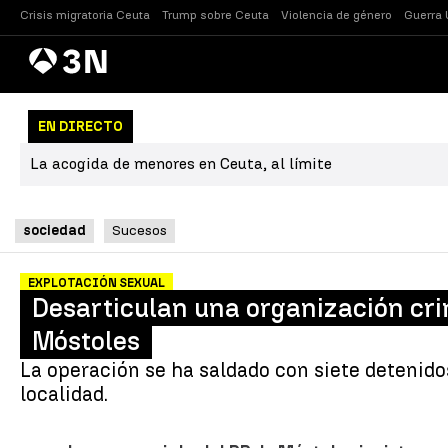
Crisis migratoria Ceuta
Trump sobre Ceuta
Violencia de género
Guerra 
Antena
Noticias
3
EN DIRECTO
La acogida de menores en Ceuta, al límite
sociedad
Sucesos
EXPLOTACIÓN SEXUAL
Desarticulan una organización cri
Móstoles
La operación se ha saldado con siete detenidos
localidad.