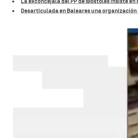
La exconcejala del PP de Móstoles insiste en 
Desarticulada en Baleares una organización 