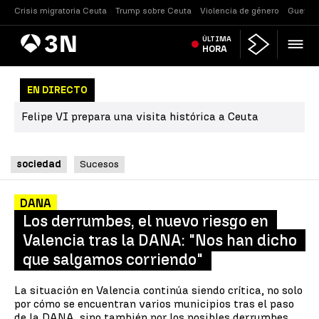
Crisis migratoria Ceuta
Trump sobre Ceuta
Violencia de género
Guerra 
Antena
ÚLTIMA
Noticias
3
HORA
EN DIRECTO
Felipe VI prepara una visita histórica a Ceuta
sociedad
Sucesos
DANA
Los derrumbes, el nuevo riesgo en
Valencia tras la DANA: "Nos han dicho
que salgamos corriendo"
La situación en Valencia continúa siendo crítica, no solo
por cómo se encuentran varios municipios tras el paso
de la DANA, sino también por los posibles derrumbes