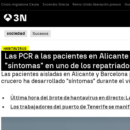
Crisis migratoria Ceuta
Incendio Grecia
Reino Unido liberación presos
Gue
Antena
Noticias
3
sociedad
Sucesos
HANTAVIRUS
Las PCR a las pacientes en Alicant
"síntomas" en uno de los repatriado
Las pacientes aisladas en Alicante y Barcelona 
crucero ha desarrollado "síntomas" durante el v
Última hora del brote de hantavirus en directo:
Los trabajadores del puerto de Tenerife se manif