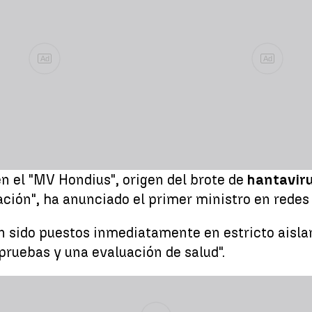
Ad
Ad
n el "MV Hondius", origen del brote de
hantavir
ación", ha anunciado el primer ministro en redes 
n sido puestos inmediatamente en estricto aislam
pruebas y una evaluación de salud".