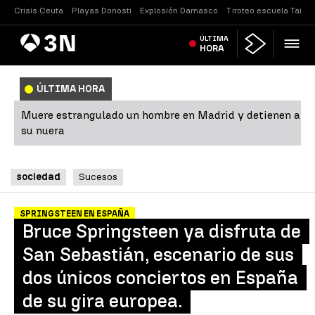
Crisis Ceuta
Playas Donosti
Explosión Damasco
Tiroteo escuela Tailan
Antena
ÚLTIMA
Noticias
3
HORA
ÚLTIMA HORA
Muere estrangulado un hombre en Madrid y detienen a
su nuera
sociedad
Sucesos
SPRINGSTEEN EN ESPAÑA
Bruce Springsteen ya disfruta de
San Sebastián, escenario de sus
dos únicos conciertos en España
de su gira europea.