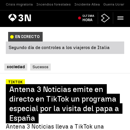
Crisis migratoria
Incendios forestales
Incidente Altea
Guerra Ucrania
Antena
ÚLTIMA
Noticias
3
HORA
EN DIRECTO
Segundo día de controles a los viajeros de Italia
sociedad
Sucesos
TIKTOK
Antena 3 Noticias emite en
directo en TikTok un programa
especial por la visita del papa a
España
Antena 3 Noticias lleva a TikTok una