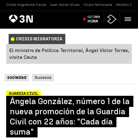
Crisis migratoria Ceuta
Juan Jesús Vivas
Crisis ferroviaria
Heridos Caste
Antena
ÚLTIMA
Noticias
3
HORA
CRISIS MIGRATORIA
El ministro de Política Territorial, Ángel Víctor Torres,
visita Ceuta
sociedad
Sucesos
GUARDIA CIVIL
Ángela González, número 1 de la
nueva promoción de la Guardia
Civil con 22 años: "Cada día
suma"