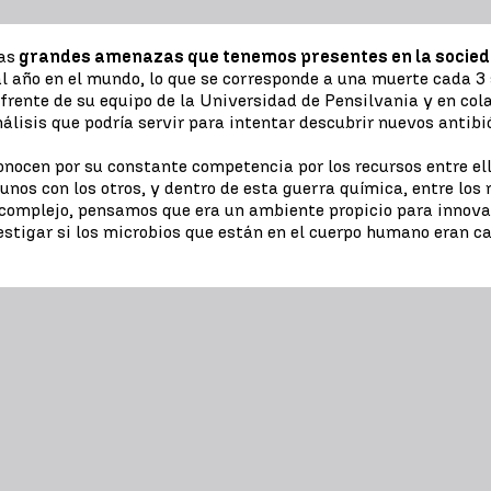
as
grandes amenazas que tenemos presentes en la socied
al año en el mundo, lo que se corresponde a una muerte cada 3
l frente de su equipo de la Universidad de Pensilvania y en col
álisis que podría servir para intentar descubrir nuevos antibió
onocen por su constante competencia por los recursos entre el
unos con los otros, y dentro de esta guerra química, entre los
 complejo, pensamos que era un ambiente propicio para innovar 
stigar si los microbios que están en el cuerpo humano eran cap