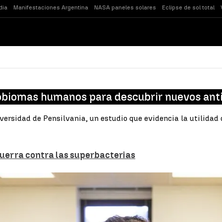
dia
Manifestaciones Argentina
NASA paneles solares
Eclipse de sol total
robiomas humanos para descubrir nuevos anti
niversidad de Pensilvania, un estudio que evidencia la utilid
 guerra contra las superbacterias