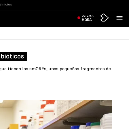
Vinicius
ÚLTIMA
HORA
bióticos
ad que tienen los smORFs, unos pequeños fragmentos de