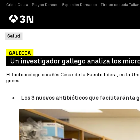
Crisis Ceuta
Playas Donosti
Explosión Damasco
Tiroteo escuela Tailan
Antena
Noticias
3
Salud
GALICIA
Un investigador gallego analiza los mic
El biotecnólogo coruñés César de la Fuente lidera, en la U
genes.
Los 3 nuevos antibióticos que facilitarán la