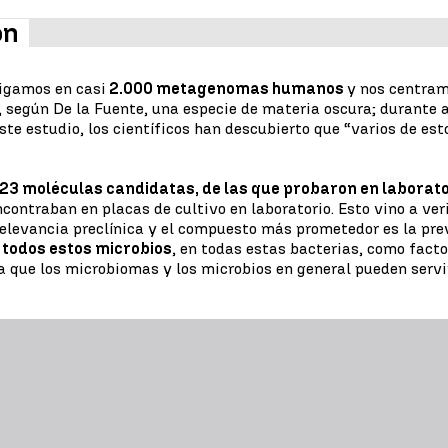
ón
igamos en casi
2.000 metagenomas humanos
y nos centram
 según De la Fuente, una especie de materia oscura; durante
ste estudio, los científicos han descubierto que “varios de es
23 moléculas candidatas, de las que probaron en laborato
ontraban en placas de cultivo en laboratorio. Esto vino a ver
elevancia preclínica y el compuesto más prometedor es la prev
todos estos microbios
, en todas estas bacterias, como fact
a que los microbiomas y los microbios en general pueden servi