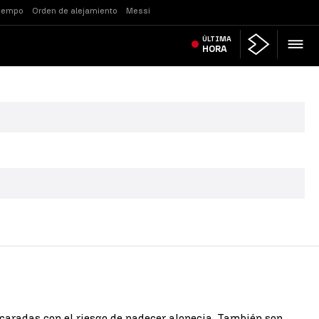
tiempo
Orden de alejamiento
Messi
ÚLTIMA
HORA
caradas con el riesgo de padecer alopecia. También son