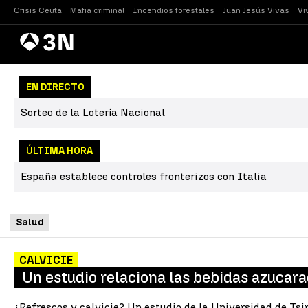
Crisis Ceuta
Mafia criminal
Incendios forestales
Juan Jesús Vivas
Vi
Antena
Noticias
3
EN DIRECTO
Sorteo de la Lotería Nacional
ÚLTIMA HORA
España establece controles fronterizos con Italia
Salud
CALVICIE
Un estudio relaciona las bebidas azucara
¿Refrescos y calvicie? Un estudio de la Universidad de Ts