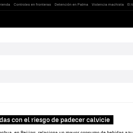
vienda
Controles en fronteras
Detención en Palma
Violencia machista
El 
das con el riesgo de padecer calvicie
inghua, en Beijing, relaciona un mayor consumo de bebidas azu