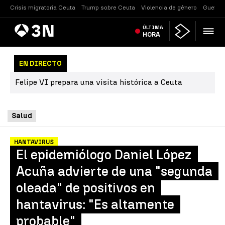
Crisis migratoria Ceuta
Trump sobre Ceuta
Violencia de género
Guerra 
Antena
ÚLTIMA
Noticias
3
HORA
EN DIRECTO
Felipe VI prepara una visita histórica a Ceuta
Salud
HANTAVIRUS
El epidemiólogo Daniel López
Acuña advierte de una "segunda
oleada" de positivos en
hantavirus: "Es altamente
probable"