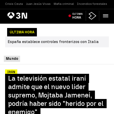
Crisis Ceuta
Juan Jesús Vivas
Mafia criminal
Incendios forestales
Vi
Antena
ÚLTIMA
Noticias
3
HORA
ÚLTIMA HORA
España establece controles fronterizos con Italia
Mundo
IRÁN
La televisión estatal iraní
admite que el nuevo líder
supremo, Mojtaba Jameneí,
podría haber sido "herido por el
enemigo"