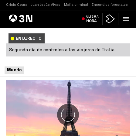
Crisis Ceuta
Juan Jesús Vivas
Mafia criminal
Incendios forestales
Vi
Antena
ÚLTIMA
Noticias
3
HORA
EN DIRECTO
Segundo día de controles a los viajeros de Italia
Mundo