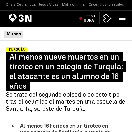
Crisis Ceuta
Juan Jesús Vivas
Mafia criminal
Incendios forestales
Vi
Antena
ÚLTIMA
Noticias
3
HORA
Mundo
TURQUÍA
Al menos nueve muertos en un
tiroteo en un colegio de Turquía:
el atacante es un alumno de 16
años
Se trata del segundo episodio de este tipo
tras el ocurrido el martes en una escuela de
Sanliurfa, sureste de Turquía.
Al menos 16 heridos en un tiroteo en
una escuela de Sanliurfa, sureste de