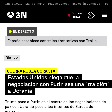
Crisis Ceuta
Mafia criminal
Playas Donosti
Explosión Damasco
Tirote
Antena
ÚLTIMA
Noticias
3
HORA
EN DIRECTO
España establece controles fronterizos con Italia
Mundo
GUERRA RUSIA UCRANIA
Estados Unidos niega que la
negociación con Putin sea una "traición"
a Ucrania
Trump pone a Putin en el centro de las negociaciones de
paz con Ucrania pese a los intentos de Europa de
aislarlo