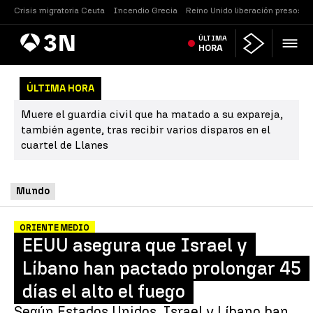
Crisis migratoria Ceuta
Incendio Grecia
Reino Unido liberación presos
Antena
ÚLTIMA
Noticias
3
HORA
ÚLTIMA HORA
Muere el guardia civil que ha matado a su expareja,
también agente, tras recibir varios disparos en el
cuartel de Llanes
Mundo
ORIENTE MEDIO
EEUU asegura que Israel y
Líbano han pactado prolongar 45
días el alto el fuego
Según Estados Unidos, Israel y Líbano han