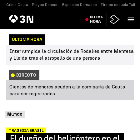
Crisis Ceuta
Playas Donosti
Explosión Damasco
Tiroteo escuela Tailan
Antena
ÚLTIMA
Noticias
3
HORA
ÚLTIMA HORA
Interrumpida la circulación de Rodalíes entre Manresa
y Lleida tras el atropello de una persona
DIRECTO
Cientos de menores acuden a la comisaría de Ceuta
para ser registrados
Mundo
TRAGEDIA BRASIL
El dueño del helicóptero en el