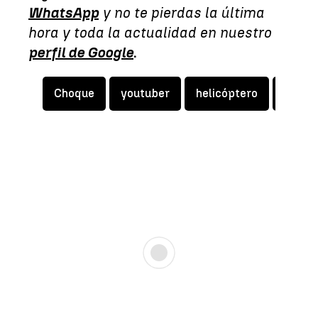
WhatsApp
y no te pierdas la última
hora y toda la actualidad en nuestro
perfil de Google
.
Choque
youtuber
helicóptero
Influ