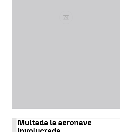
Ad
Multada la aeronave
involucrada