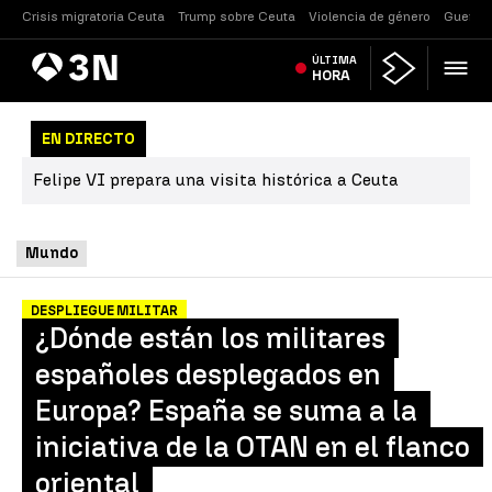
Crisis migratoria Ceuta
Trump sobre Ceuta
Violencia de género
Guerra 
Antena
ÚLTIMA
Noticias
3
HORA
EN DIRECTO
Felipe VI prepara una visita histórica a Ceuta
Mundo
DESPLIEGUE MILITAR
¿Dónde están los militares
españoles desplegados en
Europa? España se suma a la
iniciativa de la OTAN en el flanco
oriental