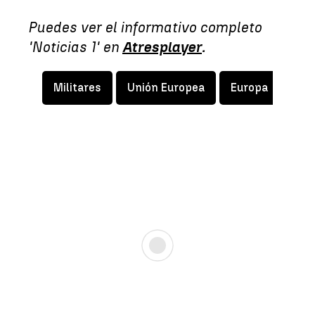
Puedes ver el informativo completo
'Noticias 1' en
Atresplayer
.
Militares
Unión Europea
Europa
Ejér