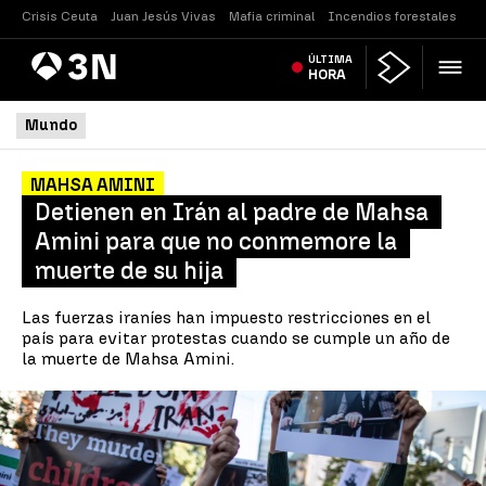
Crisis Ceuta
Juan Jesús Vivas
Mafia criminal
Incendios forestales
Vi
Antena
ÚLTIMA
Noticias
3
HORA
Mundo
MAHSA AMINI
Detienen en Irán al padre de Mahsa
Amini para que no conmemore la
muerte de su hija
Las fuerzas iraníes han impuesto restricciones en el
país para evitar protestas cuando se cumple un año de
la muerte de Mahsa Amini.