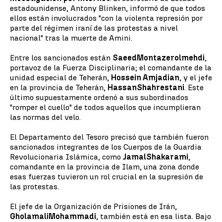
estadounidense, Antony Blinken, informó de que todos
ellos están involucrados "con la violenta represión por
parte del régimen iraní de las protestas a nivel
nacional" tras la muerte de Amini.
Entre los sancionados están
Saeed
Montazerolmehdi
,
portavoz de la Fuerza Disciplinaria; el comandante de la
unidad especial de Teherán,
Hossein Amjadian
, y el jefe
en la provincia de Teherán,
Hassan
Shahrestani
. Este
último supuestamente ordenó a sus subordinados
"romper el cuello" de todos aquellos que incumplieran
las normas del velo.
El Departamento del Tesoro precisó que también fueron
sancionados integrantes de los Cuerpos de la Guardia
Revolucionaria Islámica, como
Jamal
Shakarami
,
comandante en la provincia de Ilam, una zona donde
esas fuerzas tuvieron un rol crucial en la supresión de
las protestas.
El jefe de la Organización de Prisiones de Irán,
Gholamali
Mohammadi
, también está en esa lista. Bajo