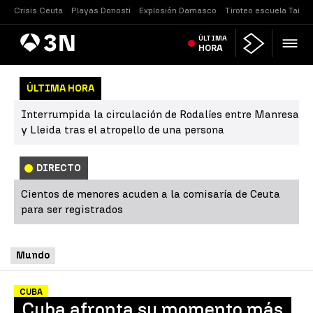
Crisis Ceuta
Playas Donosti
Explosión Damasco
Tiroteo escuela Tailan
Antena
ÚLTIMA
Noticias
3
HORA
ÚLTIMA HORA
Interrumpida la circulación de Rodalíes entre Manresa
y Lleida tras el atropello de una persona
DIRECTO
Cientos de menores acuden a la comisaría de Ceuta
para ser registrados
Mundo
CUBA
Cuba afronta su momento más