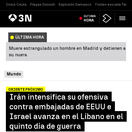
Crisis Ceuta
Playas Donosti
Explosión Damasco
Tiroteo escuela Tailan
Antena
ÚLTIMA
Noticias
3
HORA
ÚLTIMA HORA
Muere estrangulado un hombre en Madrid y detienen a
su nuera
Mundo
ORIENTE PRÓXIMO
Irán intensifica su ofensiva
contra embajadas de EEUU e
Israel avanza en el Líbano en el
quinto día de guerra