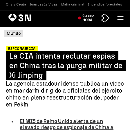
Crisis Ceuta
Juan Jesús Vivas
Mafia criminal
Incendios forestales
Vi
Antena
ÚLTIMA
Noticias
3
HORA
Mundo
ESPIONAJE CIA
La CIA intenta reclutar espías
en China tras la purga militar de
Xi Jinping
La agencia estadounidense publica un vídeo
en mandarín dirigido a oficiales del ejército
chino en plena reestructuración del poder
en Pekín.
El MI5 de Reino Unido alerta de un
elevado riesgo de espionaje de China a