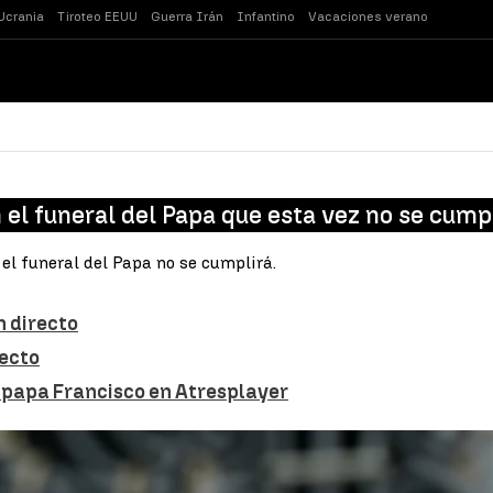
Ucrania
Tiroteo EEUU
Guerra Irán
Infantino
Vacaciones verano
n el funeral del Papa que esta vez no se cump
n el funeral del Papa no se cumplirá.
n directo
recto
l papa Francisco en Atresplayer