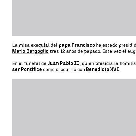
La misa exequial del
papa Francisco
ha estado presidi
Mario Bergoglio
tras 12 años de papado. Esta vez el augu
En el funeral de
Juan Pablo II
, quien presidía la homilí
ser Pontífice
como sí ocurrió con
Benedicto XVI.