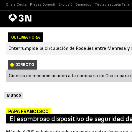
Crisis Ceuta
Playas Donosti
Explosión Damasco
Tiroteo escuela Tailan
Antena
Noticias
3
ÚLTIMA HORA
Interrumpida la circulación de Rodalíes entre Manresa y L
DIRECTO
Cientos de menores acuden a la comisaría de Ceuta para s
Mundo
PAPA FRANCISCO
El asombroso dispositivo de seguridad de
Más de 4.000 policías situados en puntos estratégicos de l