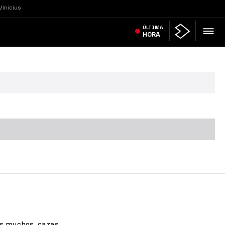
Vinicius
ÚLTIMA
HORA
os muchos, cazas.