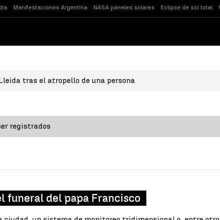
dia
Manifestaciones Argentina
NASA paneles solares
Eclipse de sol total
leida tras el atropello de una persona
er registrados
l funeral del papa Francisco
a ciudad, un sistema de monitoreo tridimensional o, entre otr