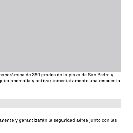
panorámica de 360 grados de la plaza de San Pedro y
quier anomalía y activar inmediatamente una respuesta
nente y garantizarán la seguridad aérea junto con las