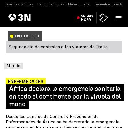
Juan Jesús Vivas
Tráfico de drogas
Mafia criminal
Incendios forestales
Antena
ÚLTIMA
Noticias
3
HORA
EN DIRECTO
Segundo día de controles a los viajeros de Italia
Mundo
ENFERMEDADES
África declara la emergencia sanitaria
en todo el continente por la viruela del
mono
Desde los Centros de Control y Prevención de
Enfermedades de África se ha decretado la emergencia
sanitaria y en los próximos días se conocerá el plan para