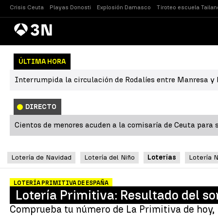
Crisis Ceuta
Playas Donosti
Explosión Damasco
Tiroteo escuela Tailan
Antena
Noticias
3
ÚLTIMA HORA
Interrumpida la circulación de Rodalíes entre Manresa y L
DIRECTO
Cientos de menores acuden a la comisaría de Ceuta para s
Lotería de Navidad
Lotería del Niño
Loterías
Lotería 
LOTERÍA PRIMITIVA DE ESPAÑA
Lotería Primitiva: Resultado del so
Comprueba tu número de La Primitiva de hoy, l