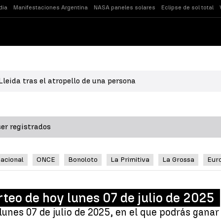
dia
Manifestaciones Argentina
NASA paneles solares
Eclipse de sol total
leida tras el atropello de una persona
er registrados
Nacional
ONCE
Bonoloto
La Primitiva
La Grossa
Eur
rteo de hoy lunes 07 de julio de 2025
unes 07 de julio de 2025, en el que podrás ganar