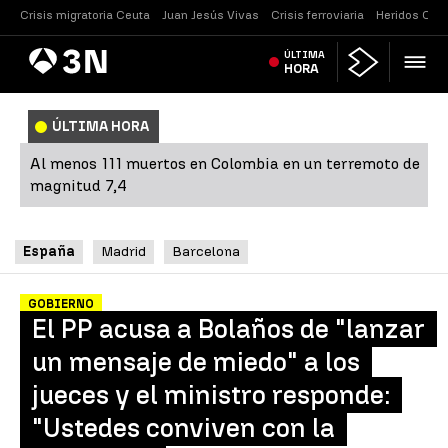
Crisis migratoria Ceuta
Juan Jesús Vivas
Crisis ferroviaria
Heridos Caste
Antena
ÚLTIMA
Noticias
3
HORA
ÚLTIMA HORA
Al menos 111 muertos en Colombia en un terremoto de
magnitud 7,4
España
Madrid
Barcelona
GOBIERNO
El PP acusa a Bolaños de "lanzar
un mensaje de miedo" a los
jueces y el ministro responde:
"Ustedes conviven con la