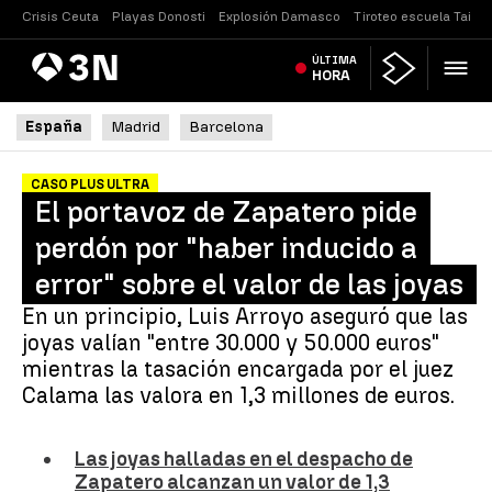
Crisis Ceuta
Playas Donosti
Explosión Damasco
Tiroteo escuela Tailan
Antena
ÚLTIMA
Noticias
3
HORA
España
Madrid
Barcelona
CASO PLUS ULTRA
El portavoz de Zapatero pide
perdón por "haber inducido a
error" sobre el valor de las joyas
En un principio, Luis Arroyo aseguró que las
joyas valían "entre 30.000 y 50.000 euros"
mientras la tasación encargada por el juez
Calama las valora en 1,3 millones de euros.
Las joyas halladas en el despacho de
Zapatero alcanzan un valor de 1,3