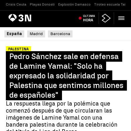
Crisis Ceuta
Playas Donosti
Explosión Damasco
Tiroteo escuela Tailan
Antena
ÚLTIMA
Noticias
3
HORA
España
Madrid
Barcelona
PALESTINA
Pedro Sánchez sale en defensa
de Lamine Yamal: "Solo ha
expresado la solidaridad por
Palestina que sentimos millones
de españoles"
La respuesta llega por la polémica que
comenzó después de que circularan las
imágenes de Lamine Yamal con una
bandera palestina durante la celebración