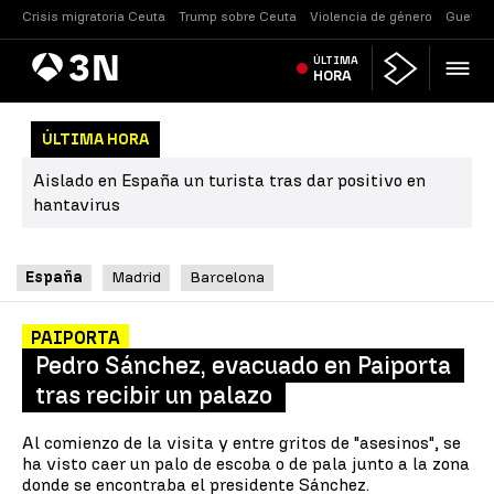
Crisis migratoria Ceuta
Trump sobre Ceuta
Violencia de género
Guerra 
Antena
ÚLTIMA
Noticias
3
HORA
ÚLTIMA HORA
Aislado en España un turista tras dar positivo en
hantavirus
España
Madrid
Barcelona
PAIPORTA
Pedro Sánchez, evacuado en Paiporta
tras recibir un palazo
Al comienzo de la visita y entre gritos de "asesinos", se
ha visto caer un palo de escoba o de pala junto a la zona
donde se encontraba el presidente Sánchez.