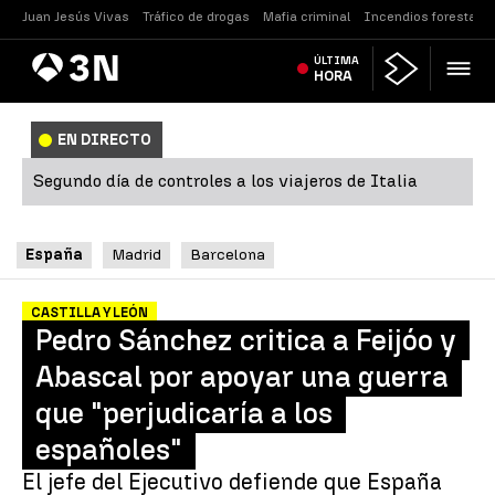
Juan Jesús Vivas
Tráfico de drogas
Mafia criminal
Incendios forestales
Antena
ÚLTIMA
Noticias
3
HORA
EN DIRECTO
Segundo día de controles a los viajeros de Italia
España
Madrid
Barcelona
CASTILLA Y LEÓN
Pedro Sánchez critica a Feijóo y
Abascal por apoyar una guerra
que "perjudicaría a los
españoles"
El jefe del Ejecutivo defiende que España