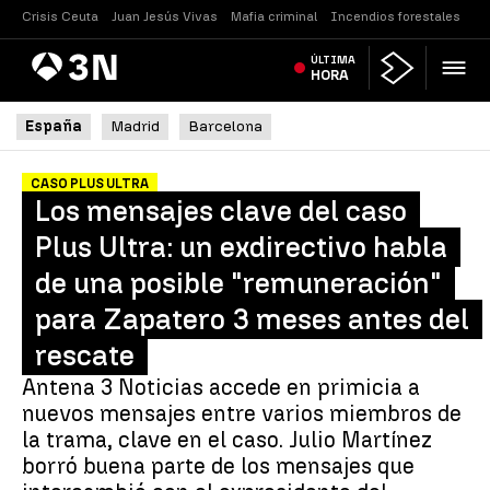
Crisis Ceuta
Juan Jesús Vivas
Mafia criminal
Incendios forestales
Vi
Antena
ÚLTIMA
Noticias
3
HORA
España
Madrid
Barcelona
CASO PLUS ULTRA
Los mensajes clave del caso
Plus Ultra: un exdirectivo habla
de una posible "remuneración"
para Zapatero 3 meses antes del
rescate
Antena 3 Noticias accede en primicia a
nuevos mensajes entre varios miembros de
la trama, clave en el caso. Julio Martínez
borró buena parte de los mensajes que