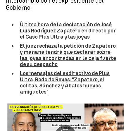
intercambió con el expresidente del
Gobierno.
Última hora de la declaración de José
Luis Rodríguez Zapatero en directo por
el Caso Plus Ultra y las joyas
El juez rechaza la petición de Zapatero
y mañana tendrá que declarar sobre
las joyas encontradas en la caja fuerte
de su despacho
Los mensajes del exdirectivo de Plus
Ultra, Rodolfo Reyes: "Zapatero, el
colitas, Sánchez y Ábalos nuevos
amiguetes"