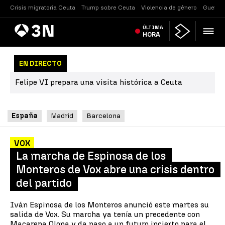
Crisis migratoria Ceuta
Trump sobre Ceuta
Violencia de género
Guerra 
Antena
ÚLTIMA
Noticias
3
HORA
EN DIRECTO
Felipe VI prepara una visita histórica a Ceuta
España
Madrid
Barcelona
VOX
La marcha de Espinosa de los
Monteros de Vox abre una crisis dentro
del partido
Iván Espinosa de los Monteros anunció este martes su
salida de Vox. Su marcha ya tenía un precedente con
Macarena Olona y da paso a un futuro incierto para el