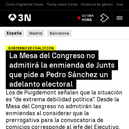
Crisis migratoria Ceuta
Trump sobre Ceuta
Violencia de género
Guerra 
Antena
ÚLTIMA
Noticias
3
HORA
España
Madrid
Barcelona
GOBIERNO DE COALICIÓN
La Mesa del Congreso no
admitirá la enmienda de Junts
que pide a Pedro Sánchez un
adelanto electoral
Los de Puigdemont señalan que la situación
es "de extrema debilidad política". Desde la
Mesa del Congreso no admitirán las
enmiendas al considerar que la
prerrogativa para la convocatoria de
comicios corresponde al jefe del Ejecutivo.