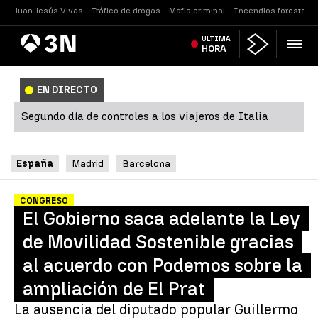
Juan Jesús Vivas
Tráfico de drogas
Mafia criminal
Incendios forestales
Antena
ÚLTIMA
Noticias
3
HORA
EN DIRECTO
Segundo día de controles a los viajeros de Italia
España
Madrid
Barcelona
CONGRESO
El Gobierno saca adelante la Ley
de Movilidad Sostenible gracias
al acuerdo con Podemos sobre la
ampliación de El Prat
La ausencia del diputado popular Guillermo