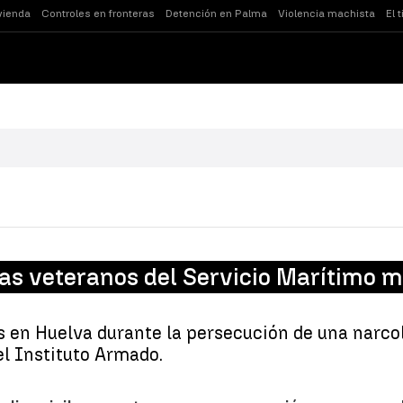
vienda
Controles en fronteras
Detención en Palma
Violencia machista
El 
as veteranos del Servicio Marítimo mu
nes en Huelva durante la persecución de una narc
el Instituto Armado.