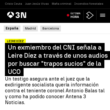
Crisis Ceuta
Juan Jesús Vivas
Mafia criminal
Incendios forestales
Vi
Antena
ÚLTIMA
Noticias
3
HORA
España
Madrid
Barcelona
LEIRE DÍEZ
Un exmiembro del CNI señala a
Leire Díez a través de unos audios
por buscar "trapos sucios" de la
UCO
Un testigo asegura ante el juez que la
exdirigente socialista quería información
contra el teniente coronel Antonio Balas tal
y como ha podido conocer Antena 3
Noticias.