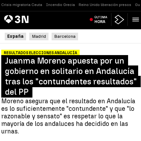
Crisis migratoria Ceuta
Incendio Grecia
Reino Unido liberación presos
Gue
Antena
ÚLTIMA
Noticias
3
HORA
España
Madrid
Barcelona
RESULTADOS ELECCIONES ANDALUCÍA
Juanma Moreno apuesta por un
gobierno en solitario en Andalucía
tras los "contundentes resultados"
del PP
Moreno asegura que el resultado en Andalucía
es lo suficientemente "contundente" y que "lo
razonable y sensato" es respetar lo que la
mayoría de los andaluces ha decidido en las
urnas.