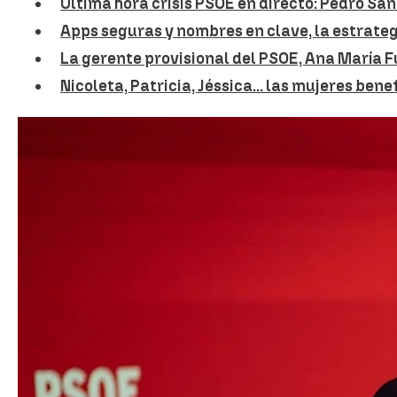
Última hora crisis PSOE en directo: Pedro Sán
Apps seguras y nombres en clave, la estrate
La gerente provisional del PSOE, Ana María F
Nicoleta, Patricia, Jéssica... las mujeres ben