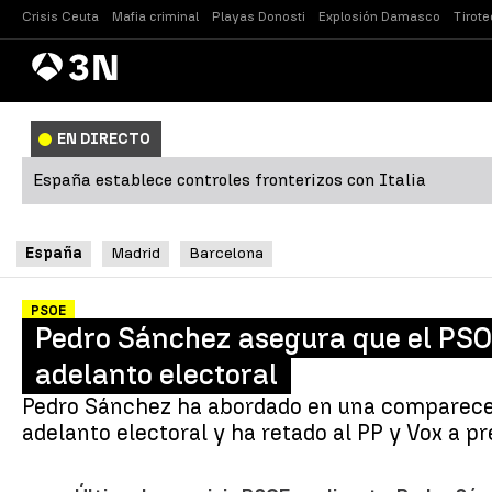
Crisis Ceuta
Mafia criminal
Playas Donosti
Explosión Damasco
Tirote
Antena
Noticias
3
EN DIRECTO
España establece controles fronterizos con Italia
España
Madrid
Barcelona
PSOE
Pedro Sánchez asegura que el PSOE 
adelanto electoral
Pedro Sánchez ha abordado en una comparecen
adelanto electoral y ha retado al PP y Vox a 