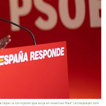
 tapar la corrupción que surja en nuestras filas" |
atresplayer.com