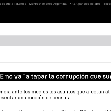
o escuela Tailandia
Manifestaciones Argentina
NASA paneles solares
Eclip
no va "a tapar la corrupción que sur
cia ante los medios los asuntos que afectan al 
presentar una moción de censura.