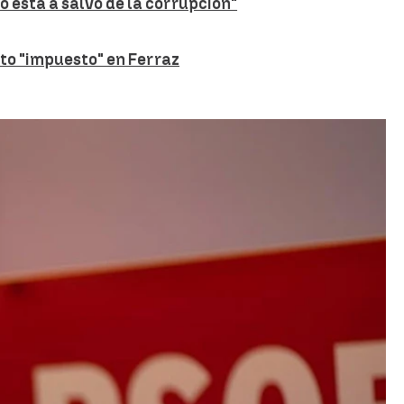
o está a salvo de la corrupción"
nto "impuesto" en Ferraz