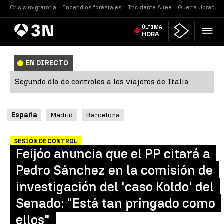
Crisis migratoria
Incendios forestales
Incidente Altea
Guerra Ucrania
Antena
ÚLTIMA
Noticias
3
HORA
EN DIRECTO
Segundo día de controles a los viajeros de Italia
España
Madrid
Barcelona
SESIÓN DE CONTROL
Feijóo anuncia que el PP citará a
Pedro Sánchez en la comisión de
investigación del 'caso Koldo' del
Senado: "Está tan pringado como
ellos"