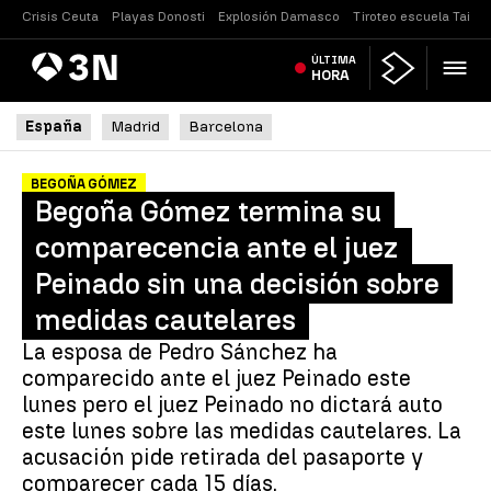
Crisis Ceuta
Playas Donosti
Explosión Damasco
Tiroteo escuela Tailan
Antena
ÚLTIMA
Noticias
3
HORA
España
Madrid
Barcelona
BEGOÑA GÓMEZ
Begoña Gómez termina su
comparecencia ante el juez
Peinado sin una decisión sobre
medidas cautelares
La esposa de Pedro Sánchez ha
comparecido ante el juez Peinado este
lunes pero el juez Peinado no dictará auto
este lunes sobre las medidas cautelares. La
acusación pide retirada del pasaporte y
comparecer cada 15 días.