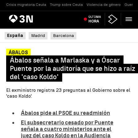
Crisis migratoria Ceuta
Trump sobre Ceuta
Violencia de género
Guerra 
Antena
ÚLTIMA
Noticias
3
HORA
España
Madrid
Barcelona
ÁBALOS
Ábalos señala a Marlaska y a Óscar
Puente por la auditoría que se hizo a raíz
del 'caso Koldo'
El exministro registra 23 preguntas al Gobierno sobre el
'caso Koldo'.
Ábalos pide al PSOE su readmisión
El subsecretario cesado por Puente
señala a cuatro ministerios ante el
juez del caso Koldo en la Audiencia