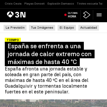
Crisis Ceuta
Playas Donosti
Explosión Damasco
Tiroteo escuela Tailan
Antena
ÚLTIMA
Noticias
3
HORA
La Previsión
Tus Imágenes
El Equipo
Actualidad
TIEMPO
España se enfrenta a una
jornada de calor extremo con
máximas de hasta 40 °C
España afronta una jornada estable y
soleada en gran parte del país, con
máximas de hasta 40 ºC en el área del
Guadalquivir y tormentas localmente
fuertes en el este peninsular.