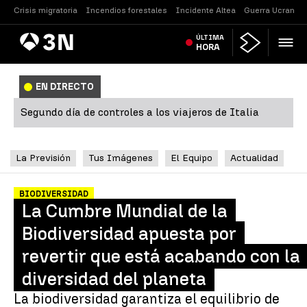
Crisis migratoria
Incendios forestales
Incidente Altea
Guerra Ucrania
Antena
ÚLTIMA
Noticias
3
HORA
EN DIRECTO
Segundo día de controles a los viajeros de Italia
La Previsión
Tus Imágenes
El Equipo
Actualidad
BIODIVERSIDAD
La Cumbre Mundial de la
Biodiversidad apuesta por
revertir que está acabando con la
diversidad del planeta
La biodiversidad garantiza el equilibrio de